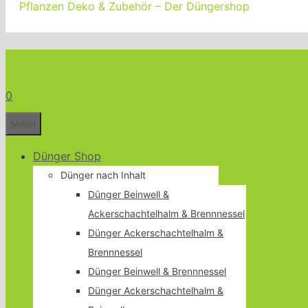
Pflanzen Deko & Zubehör – Der Düngershop
Bio Dünger Shop für Garten Terrass
0
Menü
Dünger Shop
Dünger nach Inhalt
Dünger Beinwell &
Ackerschachtelhalm & Brennnessel
Dünger Ackerschachtelhalm &
Brennnessel
Dünger Beinwell & Brennnessel
Dünger Ackerschachtelhalm &