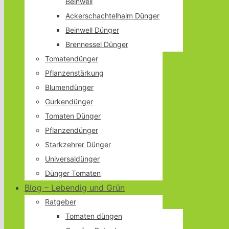
Beinwell
Ackerschachtelhalm Dünger
Beinwell Dünger
Brennessel Dünger
Tomatendünger
Pflanzenstärkung
Blumendünger
Gurkendünger
Tomaten Dünger
Pflanzendünger
Starkzehrer Dünger
Universaldünger
Dünger Tomaten
Blog – Lebendig und Grün
Ratgeber
Tomaten düngen