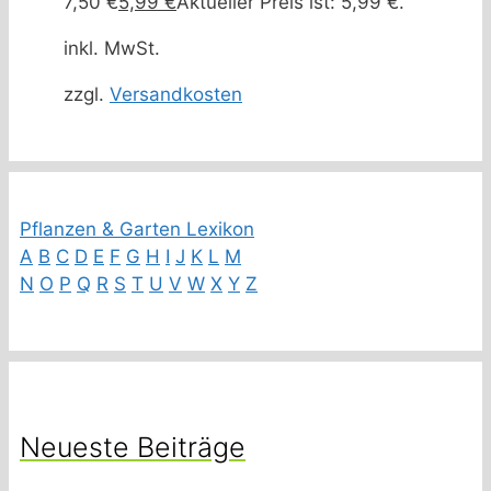
7,50 €
5,99
€
Aktueller Preis ist: 5,99 €.
inkl. MwSt.
zzgl.
Versandkosten
Pflanzen & Garten Lexikon
A
B
C
D
E
F
G
H
I
J
K
L
M
N
O
P
Q
R
S
T
U
V
W
X
Y
Z
Neueste Beiträge