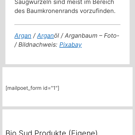
Saugwurzeln sind meist im Bereich
des Baumkronenrands vorzufinden.
Argan
/
Argan
öl / Arganbaum – Foto-
/ Bildnachweis:
Pixabay
[mailpoet_form id="1"]
Bio Sud Produkte (Eigene)