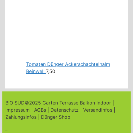
Tomaten Dünger Ackerschachtelhalm
Beinwell
7,50
BIO SUD
©2025 Garten Terrasse Balkon Indoor |
Impressum
|
AGBs
|
Datenschutz
|
Versandinfos
|
Zahlungsinfos
|
Dünger Shop
_