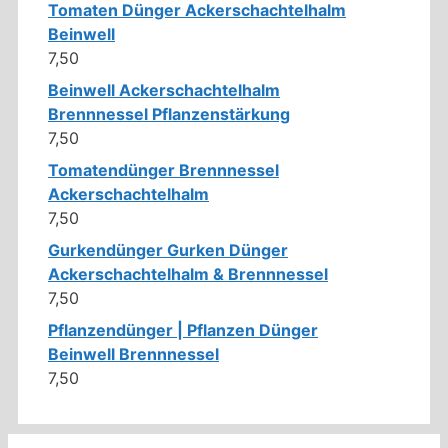
Preis
Preis
Tomaten Dünger Ackerschachtelhalm
war:
ist:
Beinwell
7,50 €
5,99 €.
7,50
Beinwell Ackerschachtelhalm
Brennnessel Pflanzenstärkung
7,50
Tomatendünger Brennnessel
Ackerschachtelhalm
7,50
Gurkendünger Gurken Dünger
Ackerschachtelhalm & Brennnessel
7,50
Pflanzendünger | Pflanzen Dünger
Beinwell Brennnessel
7,50