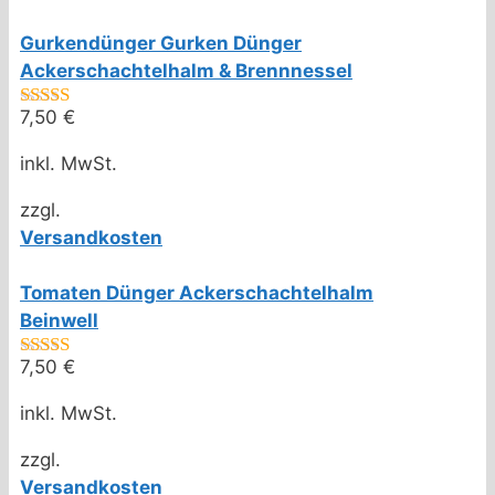
Gurkendünger Gurken Dünger
Ackerschachtelhalm & Brennnessel
7,50
€
4.67
von 5
inkl. MwSt.
zzgl.
Versandkosten
Tomaten Dünger Ackerschachtelhalm
Beinwell
7,50
€
4.50
von 5
inkl. MwSt.
zzgl.
Versandkosten