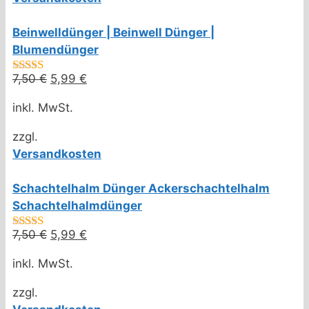
Beinwelldünger | Beinwell Dünger |
Blumendünger
7,50
€
Ursprünglicher
5,99
€
Aktueller
4.50
von 5
Preis
Preis
inkl. MwSt.
war:
ist:
7,50 €
5,99 €.
zzgl.
Versandkosten
Schachtelhalm Dünger Ackerschachtelhalm
Schachtelhalmdünger
7,50
€
Ursprünglicher
5,99
€
Aktueller
4.50
von 5
Preis
Preis
inkl. MwSt.
war:
ist:
7,50 €
5,99 €.
zzgl.