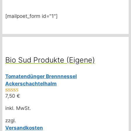
[mailpoet_form id="1"]
Bio Sud Produkte (Eigene)
Tomatendünger Brennnessel
Ackerschachtelhalm
7,50
€
4.75
von 5
inkl. MwSt.
zzgl.
Versandkosten