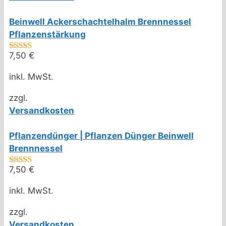
Beinwell Ackerschachtelhalm Brennnessel
Pflanzenstärkung
7,50
€
5.00
von 5
inkl. MwSt.
zzgl.
Versandkosten
Pflanzendünger | Pflanzen Dünger Beinwell
Brennnessel
7,50
€
5.00
von 5
inkl. MwSt.
zzgl.
Versandkosten