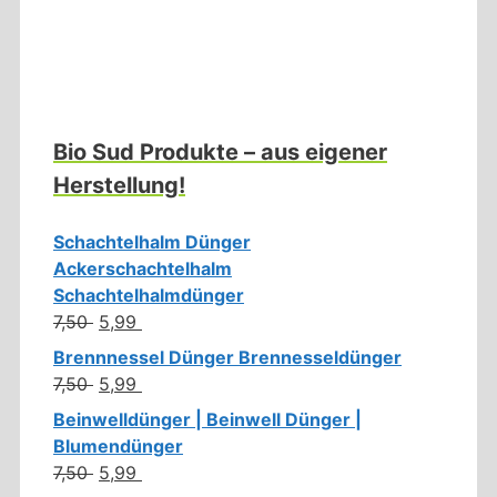
Bio Sud Produkte – aus eigener
Herstellung!
Schachtelhalm Dünger
Ackerschachtelhalm
Schachtelhalmdünger
7,50
Ursprünglicher
5,99
Aktueller
Preis
Preis
Brennnessel Dünger Brennesseldünger
war:
ist:
7,50
Ursprünglicher
5,99
Aktueller
7,50 €
5,99 €.
Preis
Preis
Beinwelldünger | Beinwell Dünger |
war:
ist:
Blumendünger
7,50 €
5,99 €.
7,50
Ursprünglicher
5,99
Aktueller