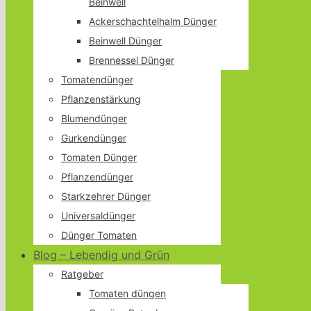
Beinwell
Ackerschachtelhalm Dünger
Beinwell Dünger
Brennessel Dünger
Tomatendünger
Pflanzenstärkung
Blumendünger
Gurkendünger
Tomaten Dünger
Pflanzendünger
Starkzehrer Dünger
Universaldünger
Dünger Tomaten
Blog – Lebendig und Grün
Ratgeber
Tomaten düngen