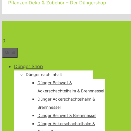
Pflanzen Deko & Zubehör – Der Düngershop
Bio Dünger Shop für Garten Terrass
0
Menü
Dünger Shop
Dünger nach Inhalt
Dünger Beinwell &
Ackerschachtelhalm & Brennnessel
Dünger Ackerschachtelhalm &
Brennnessel
Dünger Beinwell & Brennnessel
Dünger Ackerschachtelhalm &