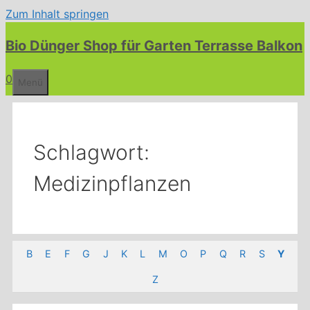
Zum Inhalt springen
Bio Dünger Shop für Garten Terrasse Balkon
0
Menü
Schlagwort:
Medizinpflanzen
B
E
F
G
J
K
L
M
O
P
Q
R
S
Y
Z