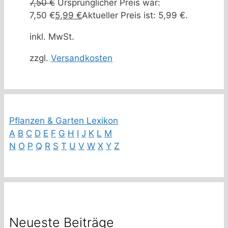
7,50
€
Ursprünglicher Preis war:
7,50 €
5,99
€
Aktueller Preis ist: 5,99 €.
inkl. MwSt.
zzgl.
Versandkosten
Pflanzen & Garten Lexikon
A
B
C
D
E
F
G
H
I
J
K
L
M
N
O
P
Q
R
S
T
U
V
W
X
Y
Z
Neueste Beiträge