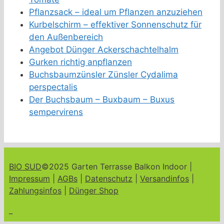
Pflanzsack – ideal um Pflanzen anzuziehen
Kurbelschirm – effektiver Sonnenschutz für
den Außenbereich
Angebot Dünger Ackerschachtelhalm
Gurken richtig anpflanzen
Buchsbaumzünsler Zünsler Cydalima
perspectalis
Der Buchsbaum – Buxbaum – Buxus
sempervirens
BIO SUD
©2025 Garten Terrasse Balkon Indoor |
Impressum
|
AGBs
|
Datenschutz
|
Versandinfos
|
Zahlungsinfos
|
Dünger Shop
_