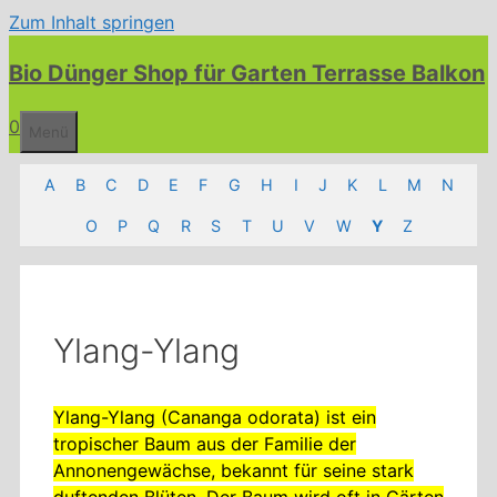
Zum Inhalt springen
Bio Dünger Shop für Garten Terrasse Balkon
0
Menü
A
B
C
D
E
F
G
H
I
J
K
L
M
N
O
P
Q
R
S
T
U
V
W
Y
Z
Ylang-Ylang
Ylang-Ylang (Cananga odorata) ist ein
tropischer Baum aus der Familie der
Annonengewächse, bekannt für seine stark
duftenden Blüten. Der Baum wird oft in Gärten