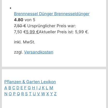
Brennnessel Dünger Brennesseldünger
4.80
von 5
7,50
€
Ursprünglicher Preis war:
7,50 €
5,99
€
Aktueller Preis ist: 5,99 €.
inkl. MwSt.
zzgl.
Versandkosten
Pflanzen & Garten Lexikon
A
B
C
D
E
F
G
H
I
J
K
L
M
N
O
P
Q
R
S
T
U
V
W
X
Y
Z