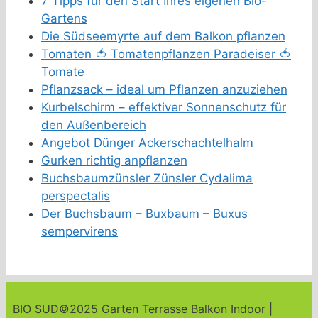
7 Tipps für den Start Ihres eigenen Bio-
Gartens
Die Südseemyrte auf dem Balkon pflanzen
Tomaten 🍅 Tomatenpflanzen Paradeiser 🍅
Tomate
Pflanzsack – ideal um Pflanzen anzuziehen
Kurbelschirm – effektiver Sonnenschutz für
den Außenbereich
Angebot Dünger Ackerschachtelhalm
Gurken richtig anpflanzen
Buchsbaumzünsler Zünsler Cydalima
perspectalis
Der Buchsbaum – Buxbaum – Buxus
sempervirens
BIO SUD
©2025 Garten Terrasse Balkon Indoor |