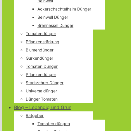
Beinwell
Ackerschachtelhalm Dünger
Beinwell Dünger
Brennessel Dünger
Tomatendünger
Pflanzenstärkung
Blumendünger
Gurkendünger
Tomaten Dünger
Pflanzendünger
Starkzehrer Dünger
Universaldünger
Dünger Tomaten
Blog – Lebendig und Grün
Ratgeber
Tomaten düngen