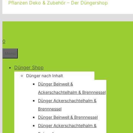
Pflanzen Deko & Zubehör – Der Düngershop
Bio Dünger Shop für Garten Terrass
0
Menü
Dünger Shop
Dünger nach Inhalt
Dünger Beinwell &
Ackerschachtelhalm & Brennnessel
Dünger Ackerschachtelhalm &
Brennnessel
Dünger Beinwell & Brennnessel
Dünger Ackerschachtelhalm &