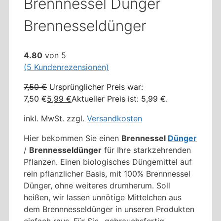
Brennnessel Dünger
Brennesseldünger
4.80
von 5
(
5
Kundenrezensionen)
7,50
€
Ursprünglicher Preis war:
7,50 €
5,99
€
Aktueller Preis ist: 5,99 €.
inkl. MwSt.
zzgl.
Versandkosten
Hier bekommen Sie einen
Brennessel
Dünger
/
Brennesseldünger
für Ihre starkzehrenden
Pflanzen. Einen biologisches Düngemittel auf
rein pflanzlicher Basis, mit 100% Brennnessel
Dünger, ohne weiteres drumherum. Soll
heißen, wir lassen unnötige Mittelchen aus
dem Brennnesseldünger in unseren Produkten
einfach raus. Für Sie -gebrauchsfertig-