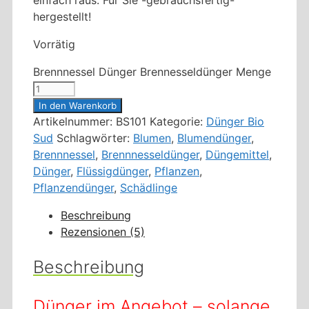
hergestellt!
Vorrätig
Brennnessel Dünger Brennesseldünger Menge
In den Warenkorb
Artikelnummer:
BS101
Kategorie:
Dünger Bio
Sud
Schlagwörter:
Blumen
,
Blumendünger
,
Brennnessel
,
Brennnesseldünger
,
Düngemittel
,
Dünger
,
Flüssigdünger
,
Pflanzen
,
Pflanzendünger
,
Schädlinge
Beschreibung
Rezensionen (5)
Beschreibung
Dünger im Angebot – solange