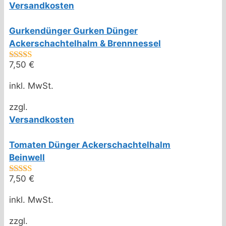
Versandkosten
Gurkendünger Gurken Dünger
Ackerschachtelhalm & Brennnessel
7,50
€
4.67
von 5
inkl. MwSt.
zzgl.
Versandkosten
Tomaten Dünger Ackerschachtelhalm
Beinwell
7,50
€
4.50
von 5
inkl. MwSt.
zzgl.