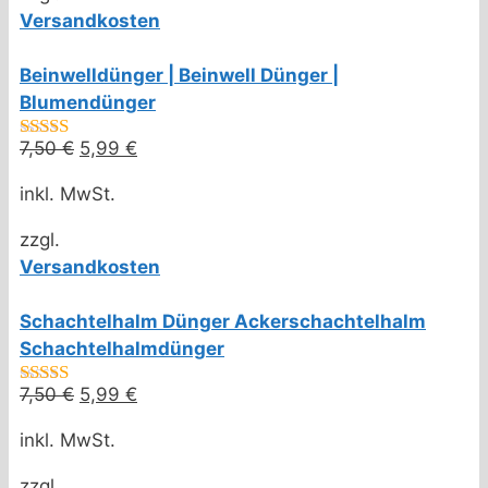
Versandkosten
Beinwelldünger | Beinwell Dünger |
Blumendünger
7,50
€
Ursprünglicher
5,99
€
Aktueller
4.50
von 5
Preis
Preis
inkl. MwSt.
war:
ist:
7,50 €
5,99 €.
zzgl.
Versandkosten
Schachtelhalm Dünger Ackerschachtelhalm
Schachtelhalmdünger
7,50
€
Ursprünglicher
5,99
€
Aktueller
4.50
von 5
Preis
Preis
inkl. MwSt.
war:
ist:
7,50 €
5,99 €.
zzgl.