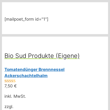
[mailpoet_form id="1"]
Bio Sud Produkte (Eigene)
Tomatendünger Brennnessel
Ackerschachtelhalm
7,50
€
4.75
von 5
inkl. MwSt.
zzgl.