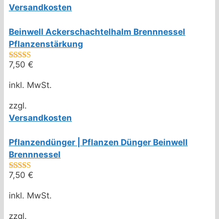
Versandkosten
Beinwell Ackerschachtelhalm Brennnessel
Pflanzenstärkung
7,50
€
5.00
von 5
inkl. MwSt.
zzgl.
Versandkosten
Pflanzendünger | Pflanzen Dünger Beinwell
Brennnessel
7,50
€
5.00
von 5
inkl. MwSt.
zzgl.