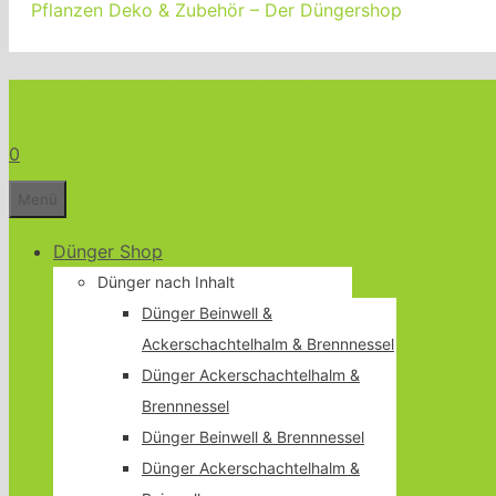
Pflanzen Deko & Zubehör – Der Düngershop
Bio Dünger Shop für Garten Terrass
0
Menü
Dünger Shop
Dünger nach Inhalt
Dünger Beinwell &
Ackerschachtelhalm & Brennnessel
Dünger Ackerschachtelhalm &
Brennnessel
Dünger Beinwell & Brennnessel
Dünger Ackerschachtelhalm &