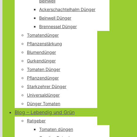
Beinwell
Ackerschachtelhalm Dünger
Beinwell Dünger
Brennessel Dünger
Tomatendünger
Pflanzenstärkung
Blumendünger
Gurkendünger
Tomaten Dünger
Pflanzendünger
Starkzehrer Dünger
Universaldünger
Dünger Tomaten
Blog – Lebendig und Grün
Ratgeber
Tomaten düngen