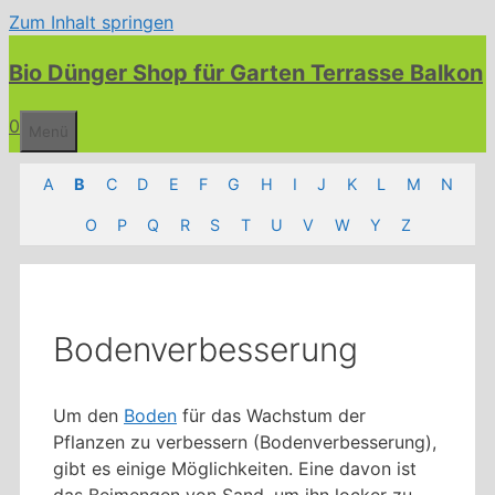
Zum Inhalt springen
Bio Dünger Shop für Garten Terrasse Balkon
0
Menü
A
B
C
D
E
F
G
H
I
J
K
L
M
N
O
P
Q
R
S
T
U
V
W
Y
Z
Bodenverbesserung
Um den
Boden
für das Wachstum der
Pflanzen zu verbessern (Bodenverbesserung),
gibt es einige Möglichkeiten. Eine davon ist
das Beimengen von Sand, um ihn locker zu