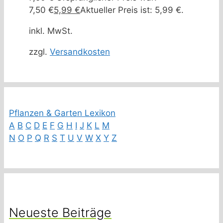
7,50 €
5,99
€
Aktueller Preis ist: 5,99 €.
inkl. MwSt.
zzgl.
Versandkosten
Pflanzen & Garten Lexikon
A
B
C
D
E
F
G
H
I
J
K
L
M
N
O
P
Q
R
S
T
U
V
W
X
Y
Z
Neueste Beiträge