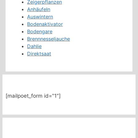
Zeigerpflanzen
Anhäufeln
Auswintern
Bodenaktivator
Bodengare
Brennnesseljauche
Dahlie
Direktsaat
[mailpoet_form id="1"]