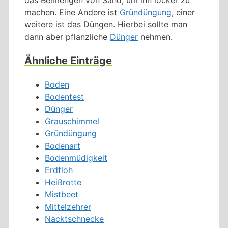
machen. Eine Andere ist
Gründüngung
, einer
weitere ist das Düngen. Hierbei sollte man
dann aber pflanzliche
Dünger
nehmen.
Ähnliche Einträge
Boden
Bodentest
Dünger
Grauschimmel
Gründüngung
Bodenart
Bodenmüdigkeit
Erdfloh
Heißrotte
Mistbeet
Mittelzehrer
Nacktschnecke