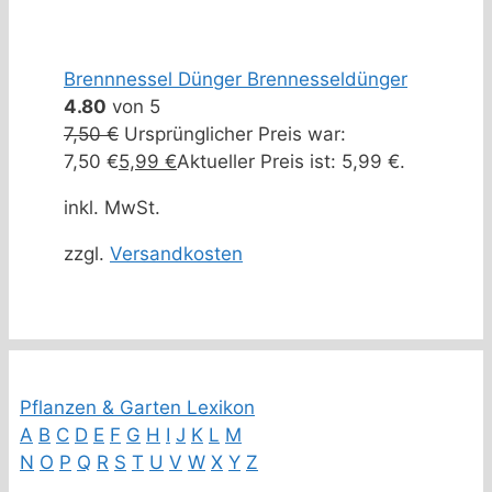
Brennnessel Dünger Brennesseldünger
4.80
von 5
7,50
€
Ursprünglicher Preis war:
7,50 €
5,99
€
Aktueller Preis ist: 5,99 €.
inkl. MwSt.
zzgl.
Versandkosten
Pflanzen & Garten Lexikon
A
B
C
D
E
F
G
H
I
J
K
L
M
N
O
P
Q
R
S
T
U
V
W
X
Y
Z