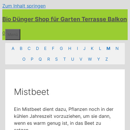
Zum Inhalt springen
Bio Dünger Shop für Garten Terrasse Balkon
0
Menü
A
B
C
D
E
F
G
H
I
J
K
L
M
N
O
P
Q
R
S
T
U
V
W
Y
Z
Mistbeet
Ein Mistbeet dient dazu, Pflanzen noch in der
kühlen Jahreszeit vorzuziehen, um sie dann,
wenn es warm genug ist, in das Beet zu
setzen.