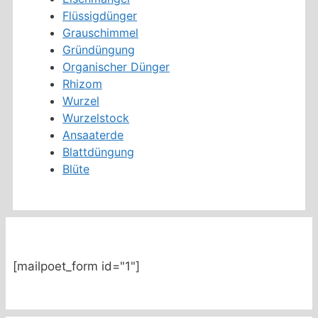
Flüssigdünger
Grauschimmel
Gründüngung
Organischer Dünger
Rhizom
Wurzel
Wurzelstock
Ansaaterde
Blattdüngung
Blüte
[mailpoet_form id="1"]