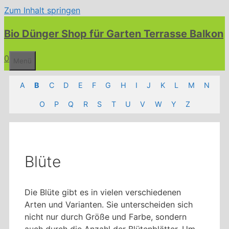
Zum Inhalt springen
Bio Dünger Shop für Garten Terrasse Balkon
0
Menü
A
B
C
D
E
F
G
H
I
J
K
L
M
N
O
P
Q
R
S
T
U
V
W
Y
Z
Blüte
Die Blüte gibt es in vielen verschiedenen
Arten und Varianten. Sie unterscheiden sich
nicht nur durch Größe und Farbe, sondern
auch durch die Anzahl der Blütenblätter. Um