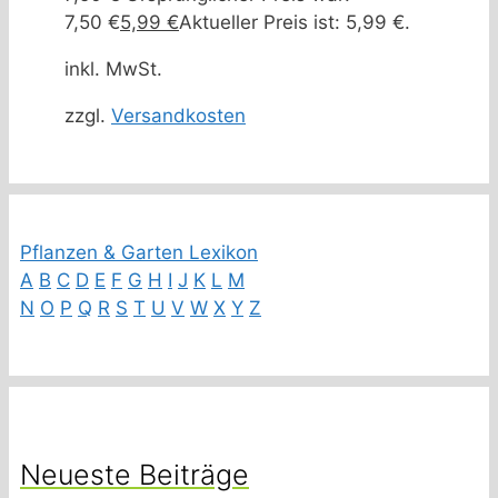
7,50 €
5,99
€
Aktueller Preis ist: 5,99 €.
inkl. MwSt.
zzgl.
Versandkosten
Pflanzen & Garten Lexikon
A
B
C
D
E
F
G
H
I
J
K
L
M
N
O
P
Q
R
S
T
U
V
W
X
Y
Z
Neueste Beiträge