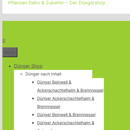
Pflanzen Deko & Zubehör – Der Düngershop
Bio Dünger Shop für Garten Terrass
0
Menü
Dünger Shop
Dünger nach Inhalt
Dünger Beinwell &
Ackerschachtelhalm & Brennnessel
Dünger Ackerschachtelhalm &
Brennnessel
Dünger Beinwell & Brennnessel
Dünger Ackerschachtelhalm &