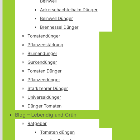
Beinwell
Ackerschachtelhalm Dünger
Beinwell Dünger
Brennessel Dünger
Tomatendünger
Pflanzenstärkung
Blumendünger
Gurkendünger
Tomaten Dünger
Pflanzendünger
Starkzehrer Dünger
Universaldünger
Dünger Tomaten
Blog – Lebendig und Grün
Ratgeber
Tomaten düngen