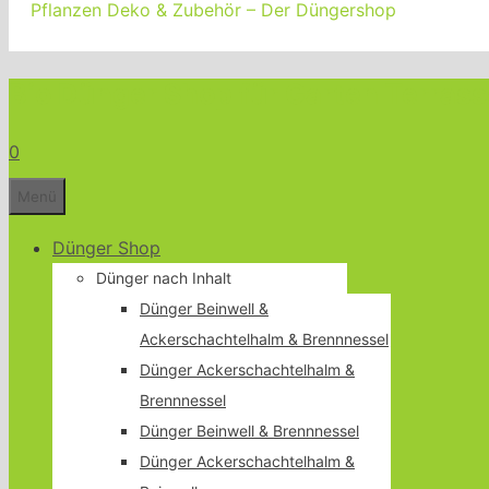
Pflanzen Deko & Zubehör – Der Düngershop
Bio Dünger Shop für Garten Terrass
0
Menü
Dünger Shop
Dünger nach Inhalt
Dünger Beinwell &
Ackerschachtelhalm & Brennnessel
Dünger Ackerschachtelhalm &
Brennnessel
Dünger Beinwell & Brennnessel
Dünger Ackerschachtelhalm &