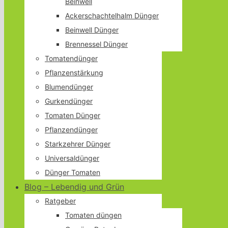
Beinwell
Ackerschachtelhalm Dünger
Beinwell Dünger
Brennessel Dünger
Tomatendünger
Pflanzenstärkung
Blumendünger
Gurkendünger
Tomaten Dünger
Pflanzendünger
Starkzehrer Dünger
Universaldünger
Dünger Tomaten
Blog – Lebendig und Grün
Ratgeber
Tomaten düngen