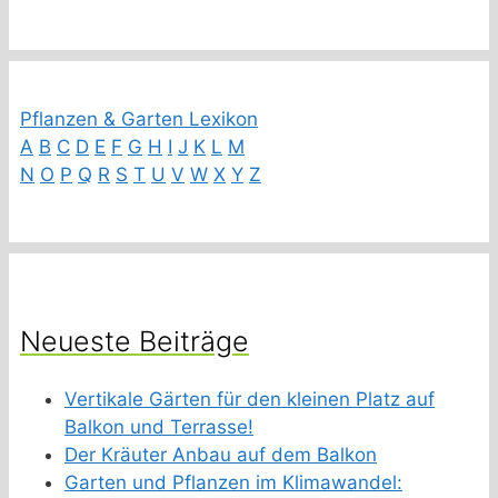
Pflanzen & Garten Lexikon
A
B
C
D
E
F
G
H
I
J
K
L
M
N
O
P
Q
R
S
T
U
V
W
X
Y
Z
Neueste Beiträge
Vertikale Gärten für den kleinen Platz auf
Balkon und Terrasse!
Der Kräuter Anbau auf dem Balkon
Garten und Pflanzen im Klimawandel: