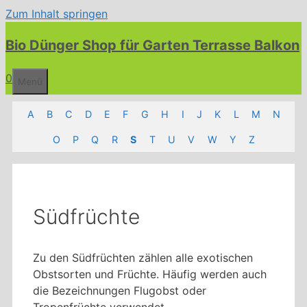
Zum Inhalt springen
Bio Dünger Shop für Garten Terrasse Balkon
0
Menü
A
B
C
D
E
F
G
H
I
J
K
L
M
N
O
P
Q
R
S
T
U
V
W
Y
Z
Südfrüchte
Zu den Südfrüchten zählen alle exotischen
Obstsorten und Früchte. Häufig werden auch
die Bezeichnungen Flugobst oder
Tropenfrüchte verwendet.