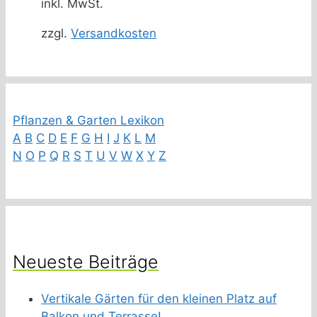
inkl. MwSt.
zzgl.
Versandkosten
Pflanzen & Garten Lexikon
A
B
C
D
E
F
G
H
I
J
K
L
M
N
O
P
Q
R
S
T
U
V
W
X
Y
Z
Neueste Beiträge
Vertikale Gärten für den kleinen Platz auf
Balkon und Terrasse!