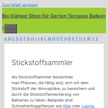
Zum Inhalt springen
Bio Dünger Shop für Garten Terrasse Balkon
0
Menü
A
B
C
D
E
F
G
H
I
J
K
L
M
N
O
P
Q
R
S
T
U
V
W
Y
Z
Stickstoffsammler
Als Stickstoffsammler bezeichnet
man Pflanzen, die fähig sind, sich mit dem
Stickstoff der Atmosphäre, zu bereichern und
durch die Stickstoffanreicherung von
Bakterien zu leben. Beispiele sind:
Schmetterlingspflanzen wie
Klee
oder
Lupine
,