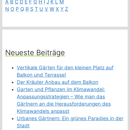
A
B
C
D
E
F
G
H
I
J
K
L
M
N
O
P
Q
R
S
T
U
V
W
X
Y
Z
Neueste Beiträge
Vertikale Gärten für den kleinen Platz auf
Balkon und Terrasse!
Der Kräuter Anbau auf dem Balkon
Garten und Pflanzen im Klimawandel:
Anpassungsstrategien – Wie man das
Gärtnern an die Herausforderungen des
Klimawandels anpasst
Urbanes Gärtnern: Ein grünes Paradies in der
Stadt