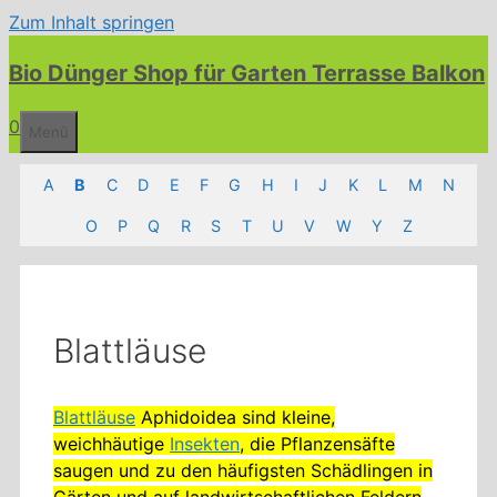
Zum Inhalt springen
Bio Dünger Shop für Garten Terrasse Balkon
0
Menü
A
B
C
D
E
F
G
H
I
J
K
L
M
N
O
P
Q
R
S
T
U
V
W
Y
Z
Blattläuse
Blattläuse
Aphidoidea sind kleine,
weichhäutige
Insekten
, die Pflanzensäfte
saugen und zu den häufigsten Schädlingen in
Gärten und auf landwirtschaftlichen Feldern