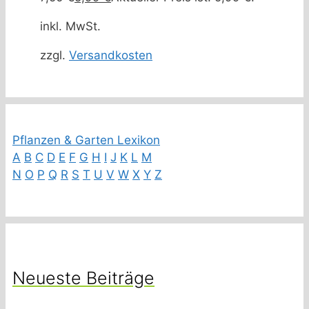
inkl. MwSt.
zzgl.
Versandkosten
Pflanzen & Garten Lexikon
A
B
C
D
E
F
G
H
I
J
K
L
M
N
O
P
Q
R
S
T
U
V
W
X
Y
Z
Neueste Beiträge