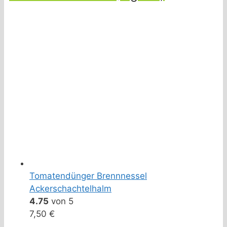
Tomatendünger Brennnessel
Ackerschachtelhalm
4.75
von 5
7,50
€