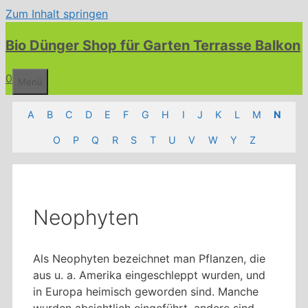
Zum Inhalt springen
Bio Dünger Shop für Garten Terrasse Balkon
0
Menü
A
B
C
D
E
F
G
H
I
J
K
L
M
N
O
P
Q
R
S
T
U
V
W
Y
Z
Neophyten
Als Neophyten bezeichnet man Pflanzen, die
aus u. a. Amerika eingeschleppt wurden, und
in Europa heimisch geworden sind. Manche
wurden absichtlich eingeführt, andere sind