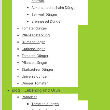
Beinwell
Ackerschachtelhalm Dünger
Beinwell Dünger
Brennessel Dünger
Tomatendünger
Pflanzenstärkung
Blumendünger
Gurkendünger
Tomaten Dünger
Pflanzendünger
Starkzehrer Dünger
Universaldünger
Dünger Tomaten
Blog – Lebendig und Grün
Ratgeber
Tomaten düngen