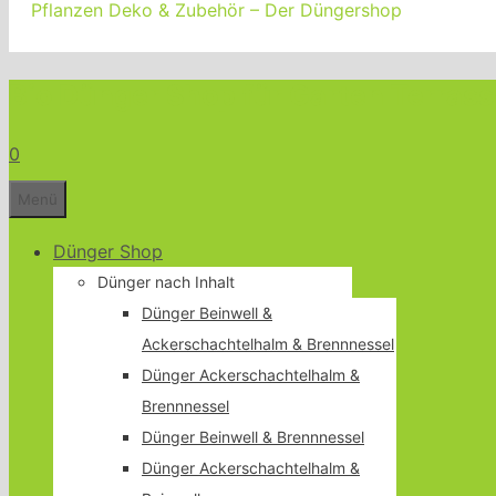
Pflanzen Deko & Zubehör – Der Düngershop
Bio Dünger Shop für Garten Terrass
0
Menü
Dünger Shop
Dünger nach Inhalt
Dünger Beinwell &
Ackerschachtelhalm & Brennnessel
Dünger Ackerschachtelhalm &
Brennnessel
Dünger Beinwell & Brennnessel
Dünger Ackerschachtelhalm &