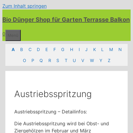
Zum Inhalt springen
Bio Dünger Shop für Garten Terrasse Balkon
0
Menü
A
B
C
D
E
F
G
H
I
J
K
L
M
N
O
P
Q
R
S
T
U
V
W
Y
Z
Austriebsspritzung
Austriebsspritzung – Detailinfos:
Die Austriebsspritzung wird bei Obst- und
Ziergehölzen im Februar und März