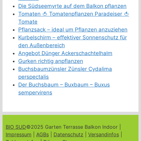
Die Südseemyrte auf dem Balkon pflanzen
Tomaten 🍅 Tomatenpflanzen Paradeiser 🍅
Tomate
Pflanzsack – ideal um Pflanzen anzuziehen
Kurbelschirm – effektiver Sonnenschutz für
den Außenbereich
Angebot Dünger Ackerschachtelhalm
Gurken richtig anpflanzen
Buchsbaumzünsler Zünsler Cydalima
perspectalis
Der Buchsbaum – Buxbaum – Buxus
sempervirens
BIO SUD
©2025 Garten Terrasse Balkon Indoor |
Impressum
|
AGBs
|
Datenschutz
|
Versandinfos
|