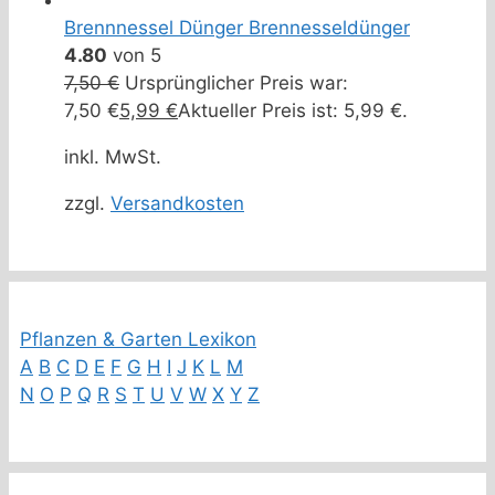
Brennnessel Dünger Brennesseldünger
4.80
von 5
7,50
€
Ursprünglicher Preis war:
7,50 €
5,99
€
Aktueller Preis ist: 5,99 €.
inkl. MwSt.
zzgl.
Versandkosten
Pflanzen & Garten Lexikon
A
B
C
D
E
F
G
H
I
J
K
L
M
N
O
P
Q
R
S
T
U
V
W
X
Y
Z