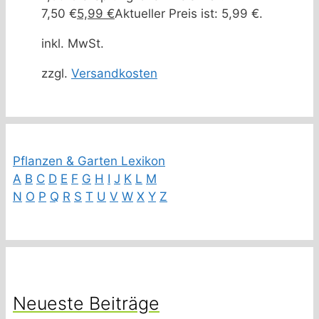
7,50 €
5,99
€
Aktueller Preis ist: 5,99 €.
inkl. MwSt.
zzgl.
Versandkosten
Pflanzen & Garten Lexikon
A
B
C
D
E
F
G
H
I
J
K
L
M
N
O
P
Q
R
S
T
U
V
W
X
Y
Z
Neueste Beiträge