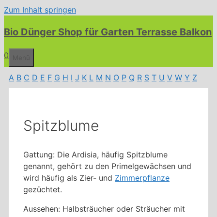
Zum Inhalt springen
Bio Dünger Shop für Garten Terrasse Balkon
0
Menü
A
B
C
D
E
F
G
H
I
J
K
L
M
N
O
P
Q
R
S
T
U
V
W
Y
Z
Spitzblume
Gattung: Die Ardisia, häufig Spitzblume
genannt, gehört zu den Primelgewächsen und
wird häufig als Zier- und
Zimmerpflanze
gezüchtet.
Aussehen: Halbsträucher oder Sträucher mit