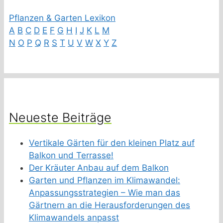
Pflanzen & Garten Lexikon
A
B
C
D
E
F
G
H
I
J
K
L
M
N
O
P
Q
R
S
T
U
V
W
X
Y
Z
Neueste Beiträge
Vertikale Gärten für den kleinen Platz auf
Balkon und Terrasse!
Der Kräuter Anbau auf dem Balkon
Garten und Pflanzen im Klimawandel:
Anpassungsstrategien – Wie man das
Gärtnern an die Herausforderungen des
Klimawandels anpasst