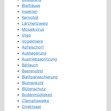
Blattläuse
Insekten
Kernobst
Lärchenzweig
Mosaikvirus
Vlies
Vogelmiere
Apfelschorf
Aushagerung
Austriebsspritzung
Bärlauch
Beerenobst
Blattpanaschierung
Blumenkohl
Blütenschutz
Bodenmüdigkeit
Clematiswelke
Direktsaat