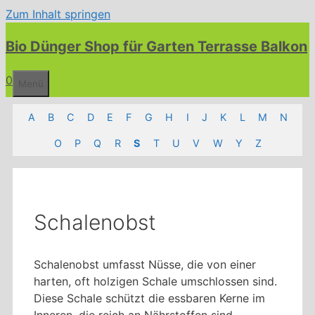
Zum Inhalt springen
Bio Dünger Shop für Garten Terrasse Balkon
0
Menü
A
B
C
D
E
F
G
H
I
J
K
L
M
N
O
P
Q
R
S
T
U
V
W
Y
Z
Schalenobst
Schalenobst umfasst Nüsse, die von einer
harten, oft holzigen Schale umschlossen sind.
Diese Schale schützt die essbaren Kerne im
Inneren, die reich an Nährstoffen sind.