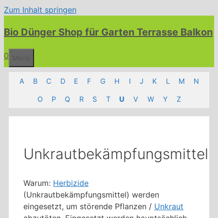
Zum Inhalt springen
Bio Dünger Shop für Garten Terrasse Balkon
0
Menü
A
B
C
D
E
F
G
H
I
J
K
L
M
N
O
P
Q
R
S
T
U
V
W
Y
Z
Unkrautbekämpfungsmittel
Warum:
Herbizide
(Unkrautbekämpfungsmittel) werden
eingesetzt, um störende Pflanzen /
Unkraut
abzutöten. Eingesetzt werden hauptsächlich