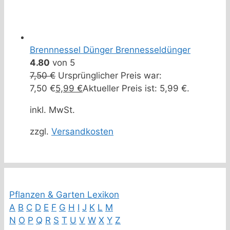
Brennnessel Dünger Brennesseldünger
4.80
von 5
7,50
€
Ursprünglicher Preis war:
7,50 €
5,99
€
Aktueller Preis ist: 5,99 €.
inkl. MwSt.
zzgl.
Versandkosten
Pflanzen & Garten Lexikon
A
B
C
D
E
F
G
H
I
J
K
L
M
N
O
P
Q
R
S
T
U
V
W
X
Y
Z