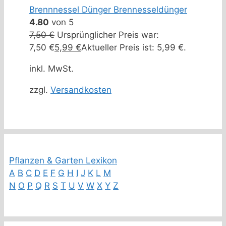
Brennnessel Dünger Brennesseldünger
4.80
von 5
7,50
€
Ursprünglicher Preis war:
7,50 €
5,99
€
Aktueller Preis ist: 5,99 €.
inkl. MwSt.
zzgl.
Versandkosten
Pflanzen & Garten Lexikon
A
B
C
D
E
F
G
H
I
J
K
L
M
N
O
P
Q
R
S
T
U
V
W
X
Y
Z