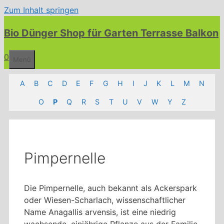
Zum Inhalt springen
Bio Dünger Shop für Garten Terrasse Balkon
0
Menü
A
B
C
D
E
F
G
H
I
J
K
L
M
N
O
P
Q
R
S
T
U
V
W
Y
Z
Pimpernelle
Die Pimpernelle, auch bekannt als Ackerspark
oder Wiesen-Scharlach, wissenschaftlicher
Name Anagallis arvensis, ist eine niedrig
wachsende, einjährige Pflanze aus der Familie