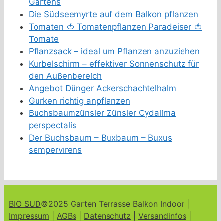
Gartens
Die Südseemyrte auf dem Balkon pflanzen
Tomaten 🍅 Tomatenpflanzen Paradeiser 🍅
Tomate
Pflanzsack – ideal um Pflanzen anzuziehen
Kurbelschirm – effektiver Sonnenschutz für
den Außenbereich
Angebot Dünger Ackerschachtelhalm
Gurken richtig anpflanzen
Buchsbaumzünsler Zünsler Cydalima
perspectalis
Der Buchsbaum – Buxbaum – Buxus
sempervirens
BIO SUD
©2025 Garten Terrasse Balkon Indoor |
Impressum
|
AGBs
|
Datenschutz
|
Versandinfos
|