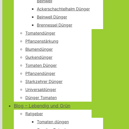
Beinwell
Ackerschachtelhalm Dünger
Beinwell Dünger
Brennessel Dünger
Tomatendünger
Pflanzenstärkung
Blumendünger
Gurkendünger
Tomaten Dünger
Pflanzendünger
Starkzehrer Dünger
Universaldünger
Dünger Tomaten
Blog – Lebendig und Grün
Ratgeber
Tomaten düngen