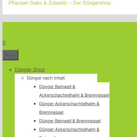
Pflanzen Deko & Zubehör – Der Düngershop
Bio Dünger Shop für Garten Terrass
0
Menü
Dünger Shop
Dünger nach Inhalt
Dünger Beinwell &
Ackerschachtelhalm & Brennnessel
Dünger Ackerschachtelhalm &
Brennnessel
Dünger Beinwell & Brennnessel
Dünger Ackerschachtelhalm &