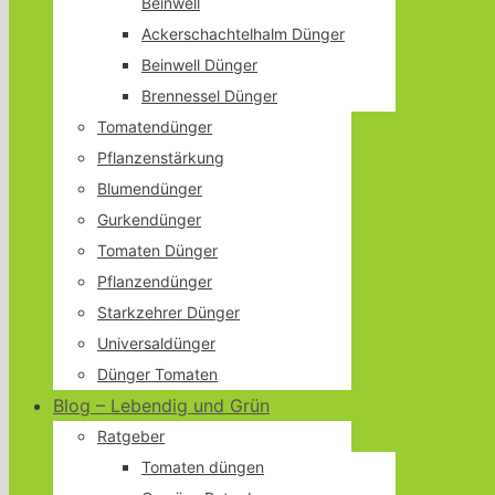
Beinwell
Ackerschachtelhalm Dünger
Beinwell Dünger
Brennessel Dünger
Tomatendünger
Pflanzenstärkung
Blumendünger
Gurkendünger
Tomaten Dünger
Pflanzendünger
Starkzehrer Dünger
Universaldünger
Dünger Tomaten
Blog – Lebendig und Grün
Ratgeber
Tomaten düngen