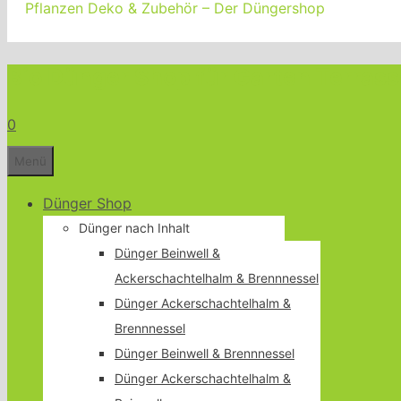
Pflanzen Deko & Zubehör – Der Düngershop
Bio Dünger Shop für Garten Terrass
0
Menü
Dünger Shop
Dünger nach Inhalt
Dünger Beinwell &
Ackerschachtelhalm & Brennnessel
Dünger Ackerschachtelhalm &
Brennnessel
Dünger Beinwell & Brennnessel
Dünger Ackerschachtelhalm &