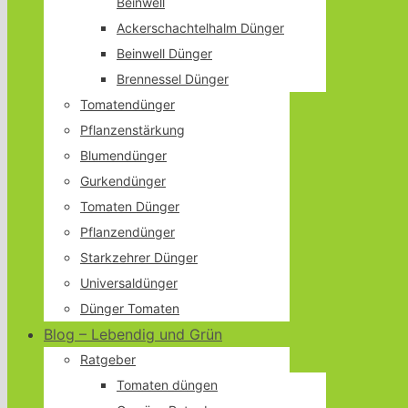
Beinwell
Ackerschachtelhalm Dünger
Beinwell Dünger
Brennessel Dünger
Tomatendünger
Pflanzenstärkung
Blumendünger
Gurkendünger
Tomaten Dünger
Pflanzendünger
Starkzehrer Dünger
Universaldünger
Dünger Tomaten
Blog – Lebendig und Grün
Ratgeber
Tomaten düngen