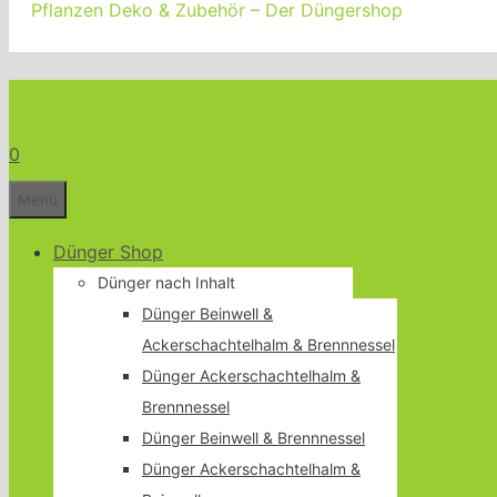
Pflanzen Deko & Zubehör – Der Düngershop
Bio Dünger Shop für Garten Terrass
0
Menü
Dünger Shop
Dünger nach Inhalt
Dünger Beinwell &
Ackerschachtelhalm & Brennnessel
Dünger Ackerschachtelhalm &
Brennnessel
Dünger Beinwell & Brennnessel
Dünger Ackerschachtelhalm &