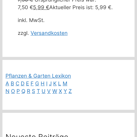
7,50 €
5,99
€
Aktueller Preis ist: 5,99 €.
inkl. MwSt.
zzgl.
Versandkosten
Pflanzen & Garten Lexikon
A
B
C
D
E
F
G
H
I
J
K
L
M
N
O
P
Q
R
S
T
U
V
W
X
Y
Z
Neueste Beiträge