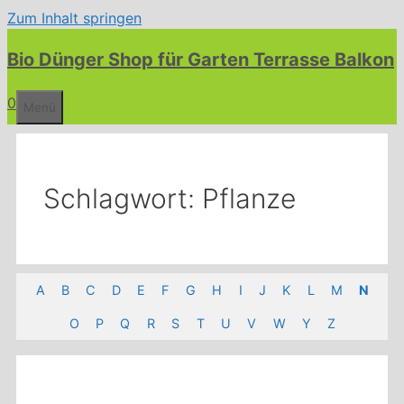
Zum Inhalt springen
Bio Dünger Shop für Garten Terrasse Balkon
0
Menü
Schlagwort:
Pflanze
A
B
C
D
E
F
G
H
I
J
K
L
M
N
O
P
Q
R
S
T
U
V
W
Y
Z