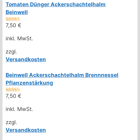
Tomaten Dünger Ackerschachtelhalm
Beinwell
7,50
€
4.50
von 5
inkl. MwSt.
zzgl.
Versandkosten
Beinwell Ackerschachtelhalm Brennnessel
Pflanzenstärkung
7,50
€
5.00
von 5
inkl. MwSt.
zzgl.
Versandkosten