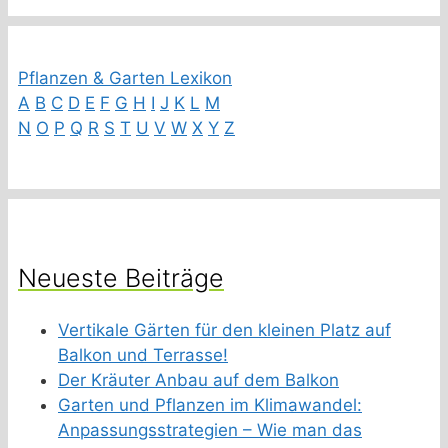
Pflanzen & Garten Lexikon
A
B
C
D
E
F
G
H
I
J
K
L
M
N
O
P
Q
R
S
T
U
V
W
X
Y
Z
Neueste Beiträge
Vertikale Gärten für den kleinen Platz auf
Balkon und Terrasse!
Der Kräuter Anbau auf dem Balkon
Garten und Pflanzen im Klimawandel:
Anpassungsstrategien – Wie man das