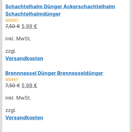
Schachtelhalm Dünger Ackerschachtelhalm
Schachtelhalmdünger
7,50
€
Ursprünglicher
5,99
€
Aktueller
4.50
von 5
Preis
Preis
inkl. MwSt.
war:
ist:
7,50 €
5,99 €.
zzgl.
Versandkosten
Brennnessel Dünger Brennesseldünger
7,50
€
Ursprünglicher
5,99
€
Aktueller
4.80
von 5
Preis
Preis
inkl. MwSt.
war:
ist:
7,50 €
5,99 €.
zzgl.
Versandkosten