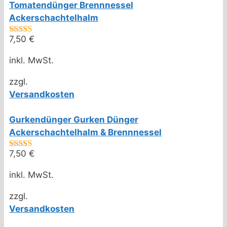
Tomatendünger Brennnessel
Ackerschachtelhalm
7,50
€
4.75
von 5
inkl. MwSt.
zzgl.
Versandkosten
Gurkendünger Gurken Dünger
Ackerschachtelhalm & Brennnessel
7,50
€
4.67
von 5
inkl. MwSt.
zzgl.
Versandkosten