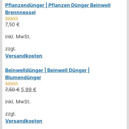
Pflanzendünger | Pflanzen Dünger Beinwell
Brennnessel
7,50
€
5.00
von 5
inkl. MwSt.
zzgl.
Versandkosten
Beinwelldünger | Beinwell Dünger |
Blumendünger
7,50
€
Ursprünglicher
5,99
€
Aktueller
4.50
von 5
Preis
Preis
inkl. MwSt.
war:
ist:
7,50 €
5,99 €.
zzgl.
Versandkosten