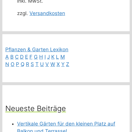
inkl. MwSt.
zzgl.
Versandkosten
Pflanzen & Garten Lexikon
A
B
C
D
E
F
G
H
I
J
K
L
M
N
O
P
Q
R
S
T
U
V
W
X
Y
Z
Neueste Beiträge
Vertikale Gärten für den kleinen Platz auf
Balkon und Terrasse!