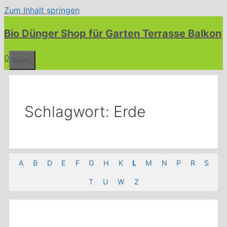
Zum Inhalt springen
Bio Dünger Shop für Garten Terrasse Balkon
0
Menü
Schlagwort:
Erde
A
B
D
E
F
G
H
K
L
M
N
P
R
S
T
U
W
Z