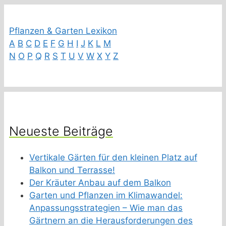
Pflanzen & Garten Lexikon
A
B
C
D
E
F
G
H
I
J
K
L
M
N
O
P
Q
R
S
T
U
V
W
X
Y
Z
Neueste Beiträge
Vertikale Gärten für den kleinen Platz auf
Balkon und Terrasse!
Der Kräuter Anbau auf dem Balkon
Garten und Pflanzen im Klimawandel:
Anpassungsstrategien – Wie man das
Gärtnern an die Herausforderungen des