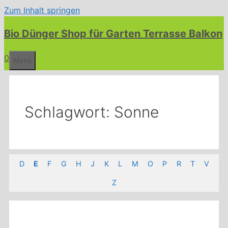
Zum Inhalt springen
Bio Dünger Shop für Garten Terrasse Balkon
0
Menü
Schlagwort:
Sonne
D
E
F
G
H
J
K
L
M
O
P
R
T
V
Z