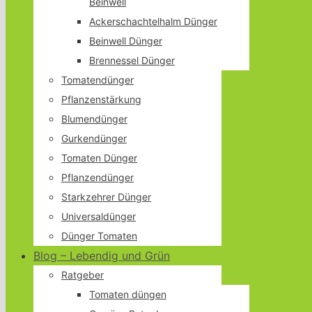
Beinwell
Ackerschachtelhalm Dünger
Beinwell Dünger
Brennessel Dünger
Tomatendünger
Pflanzenstärkung
Blumendünger
Gurkendünger
Tomaten Dünger
Pflanzendünger
Starkzehrer Dünger
Universaldünger
Dünger Tomaten
Blog – Lebendig und Grün
Ratgeber
Tomaten düngen