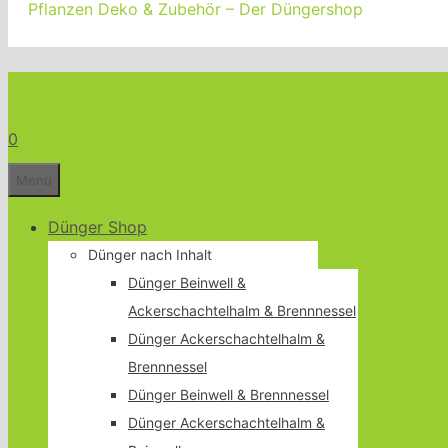
Pflanzen Deko & Zubehör – Der Düngershop
Bio Dünger Shop für Garten Terrass
0
Menü
Dünger Shop
Dünger nach Inhalt
Dünger Beinwell &
Ackerschachtelhalm & Brennnessel
Dünger Ackerschachtelhalm &
Brennnessel
Dünger Beinwell & Brennnessel
Dünger Ackerschachtelhalm &