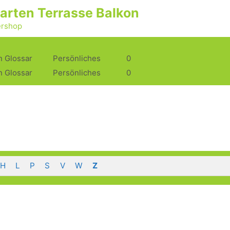
arten Terrasse Balkon
ershop
n Glossar
Persönliches
0
n Glossar
Persönliches
0
H
L
P
S
V
W
Z