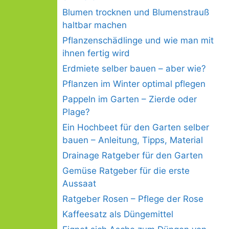
Blumen trocknen und Blumenstrauß
haltbar machen
Pflanzenschädlinge und wie man mit
ihnen fertig wird
Erdmiete selber bauen – aber wie?
Pflanzen im Winter optimal pflegen
Pappeln im Garten – Zierde oder
Plage?
Ein Hochbeet für den Garten selber
bauen – Anleitung, Tipps, Material
Drainage Ratgeber für den Garten
Gemüse Ratgeber für die erste
Aussaat
Ratgeber Rosen – Pflege der Rose
Kaffeesatz als Düngemittel