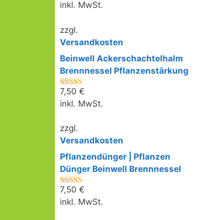
inkl. MwSt.
zzgl.
Versandkosten
Beinwell Ackerschachtelhalm
Brennnessel Pflanzenstärkung
7,50
€
5.00
von 5
inkl. MwSt.
zzgl.
Versandkosten
Pflanzendünger | Pflanzen
Dünger Beinwell Brennnessel
7,50
€
5.00
von 5
inkl. MwSt.