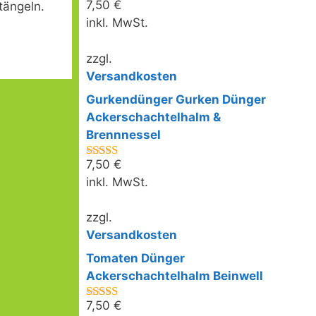
7,50
€
tängeln.
4.75
von 5
inkl. MwSt.
zzgl.
Versandkosten
Gurkendünger Gurken Dünger
Ackerschachtelhalm &
Brennnessel
7,50
€
4.67
von 5
inkl. MwSt.
zzgl.
Versandkosten
Tomaten Dünger
Ackerschachtelhalm Beinwell
7,50
€
4.50
von 5