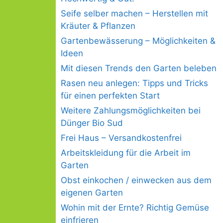
Seife selber machen – Herstellen mit
Kräuter & Pflanzen
Gartenbewässerung – Möglichkeiten &
Ideen
Mit diesen Trends den Garten beleben
Rasen neu anlegen: Tipps und Tricks
für einen perfekten Start
Weitere Zahlungsmöglichkeiten bei
Dünger Bio Sud
Frei Haus – Versandkostenfrei
Arbeitskleidung für die Arbeit im
Garten
Obst einkochen / einwecken aus dem
eigenen Garten
Wohin mit der Ernte? Richtig Gemüse
einfrieren