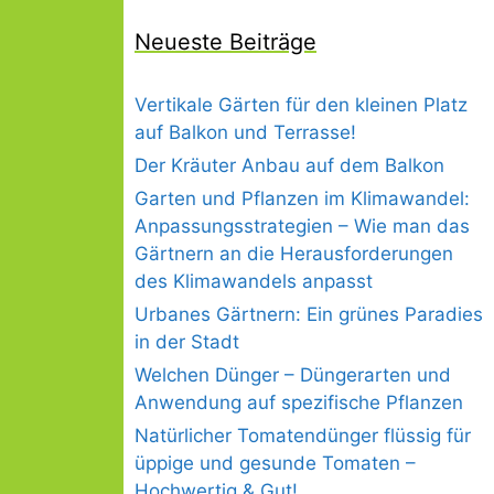
Neueste Beiträge
Vertikale Gärten für den kleinen Platz
auf Balkon und Terrasse!
Der Kräuter Anbau auf dem Balkon
Garten und Pflanzen im Klimawandel:
Anpassungsstrategien – Wie man das
Gärtnern an die Herausforderungen
des Klimawandels anpasst
Urbanes Gärtnern: Ein grünes Paradies
in der Stadt
Welchen Dünger – Düngerarten und
Anwendung auf spezifische Pflanzen
Natürlicher Tomatendünger flüssig für
üppige und gesunde Tomaten –
Hochwertig & Gut!