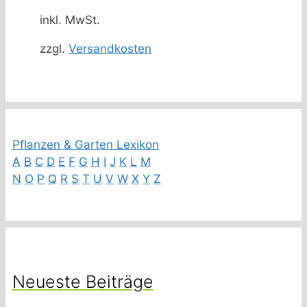
inkl. MwSt.
zzgl.
Versandkosten
Pflanzen & Garten Lexikon
A
B
C
D
E
F
G
H
I
J
K
L
M
N
O
P
Q
R
S
T
U
V
W
X
Y
Z
Neueste Beiträge