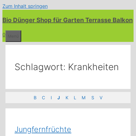
Zum Inhalt springen
Bio Dünger Shop für Garten Terrasse Balkon
0
Menü
Schlagwort:
Krankheiten
B
C
I
J
K
L
M
S
V
Jungfernfrüchte