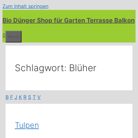
Zum Inhalt springen
Bio Dünger Shop für Garten Terrasse Balkon
0
Menü
Schlagwort:
Blüher
B
F
J
K
R
S
T
V
Tulpen