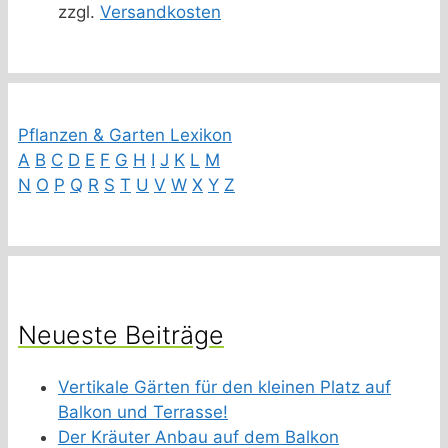
zzgl.
Versandkosten
Pflanzen & Garten Lexikon
A
B
C
D
E
F
G
H
I
J
K
L
M
N
O
P
Q
R
S
T
U
V
W
X
Y
Z
Neueste Beiträge
Vertikale Gärten für den kleinen Platz auf
Balkon und Terrasse!
Der Kräuter Anbau auf dem Balkon