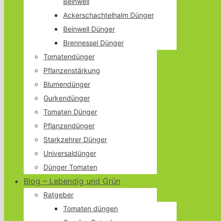
Beinwell
Ackerschachtelhalm Dünger
Beinwell Dünger
Brennessel Dünger
Tomatendünger
Pflanzenstärkung
Blumendünger
Gurkendünger
Tomaten Dünger
Pflanzendünger
Starkzehrer Dünger
Universaldünger
Dünger Tomaten
Blog – Lebendig und Grün
Ratgeber
Tomaten düngen