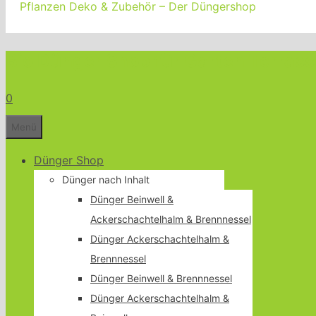
Pflanzen Deko & Zubehör – Der Düngershop
Bio Dünger Shop für Garten Terrass
0
Menü
Dünger Shop
Dünger nach Inhalt
Dünger Beinwell &
Ackerschachtelhalm & Brennnessel
Dünger Ackerschachtelhalm &
Brennnessel
Dünger Beinwell & Brennnessel
Dünger Ackerschachtelhalm &