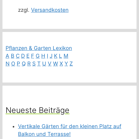
zzgl.
Versandkosten
Pflanzen & Garten Lexikon
A
B
C
D
E
F
G
H
I
J
K
L
M
N
O
P
Q
R
S
T
U
V
W
X
Y
Z
Neueste Beiträge
Vertikale Gärten für den kleinen Platz auf
Balkon und Terrasse!