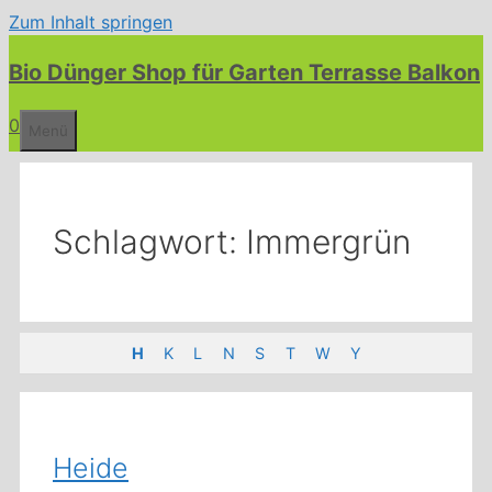
Zum Inhalt springen
Bio Dünger Shop für Garten Terrasse Balkon
0
Menü
Schlagwort:
Immergrün
H
K
L
N
S
T
W
Y
Heide