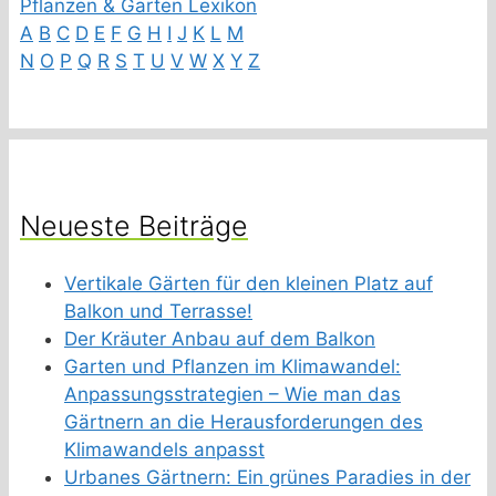
Pflanzen & Garten Lexikon
A
B
C
D
E
F
G
H
I
J
K
L
M
N
O
P
Q
R
S
T
U
V
W
X
Y
Z
Neueste Beiträge
Vertikale Gärten für den kleinen Platz auf
Balkon und Terrasse!
Der Kräuter Anbau auf dem Balkon
Garten und Pflanzen im Klimawandel:
Anpassungsstrategien – Wie man das
Gärtnern an die Herausforderungen des
Klimawandels anpasst
Urbanes Gärtnern: Ein grünes Paradies in der