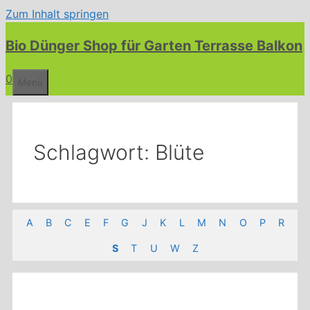
Zum Inhalt springen
Bio Dünger Shop für Garten Terrasse Balkon
0
Menü
Schlagwort:
Blüte
A
B
C
E
F
G
J
K
L
M
N
O
P
R
S
T
U
W
Z