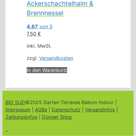
Ackerschachtelhalm &
Brennnessel
4.67
von 5
7,50
€
inkl. MwSt.
zzgl.
Versandkosten
In den Warenkorb
BIO SUD
©2025 Garten Terrasse Balkon Indoor |
Impressum
|
AGBs
|
Datenschutz
|
Versandinfos
|
Zahlungsinfos
|
Dünger Shop
_