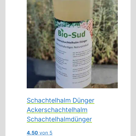
Schachtelhalm Dünger
Ackerschachtelhalm
Schachtelhalmdünger
4.50
von 5